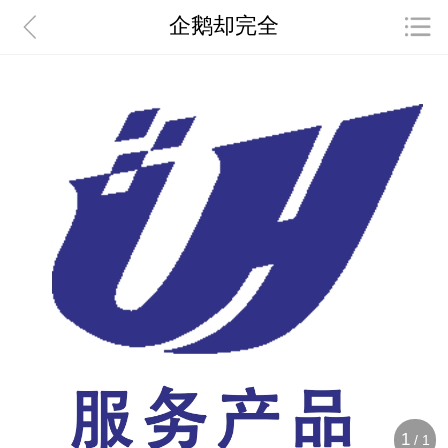
企鹅却完全
1
/
1