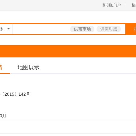
柳创汇门户
|
柳
供需市场
供需对接
体
服务补贴券
情
地图展示
2015〕142号
10月