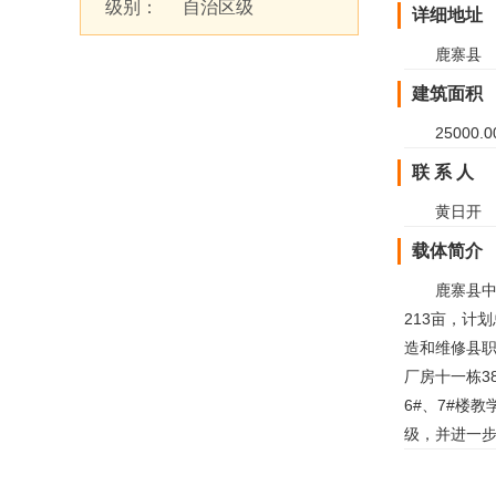
级别：
自治区级
详细地址
鹿寨县
建筑面积
25000
联 系 人
黄日开 联
载体简介
鹿寨县
213亩，计
造和维修县职
厂房十一栋3
6#、7#楼
级，并进一步