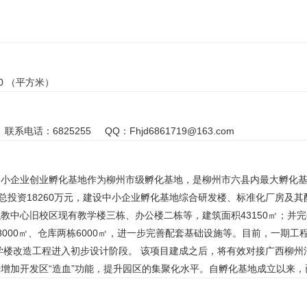
.00 （平方米）
系电话：6825255 QQ：Fhjd6861719@163.com
中小企业创业孵化基地作为柳州市级孵化基地，是柳州市六县内最大孵化
划总投资18260万元，建设中小企业孵化基地综合研发楼、标准化厂房
教中心旧校区现有教学楼三栋、办公楼二栋等，建筑面积43150㎡；并
8000㎡、仓库两栋6000㎡，进一步完善配套基础设施等。目前，一期
教学楼改造工程进入初步设计阶段。 该项目建成之后，将有效对接广西柳
增加开发区“造血”功能，提升园区的集聚化水平。自孵化基地成立以来，