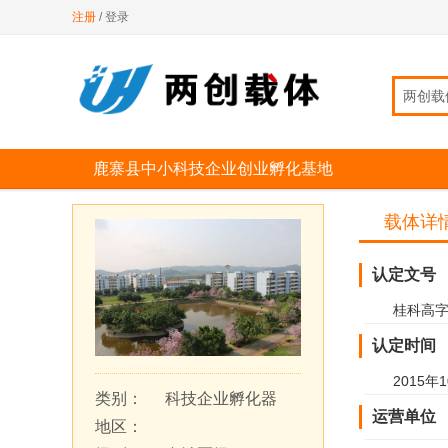
注册
/
登录
两创载
两创载体
鹿寨县中小科技企业创业孵化基地
载体详
认定文号
桂科高字〔
认定时间
2015年
类别：
科技企业孵化器
运营单位
地区：